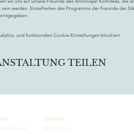
euen wir uns auf unsere Freunde des Annonayer Komitees, die an
st sein werden. Einzelheiten des Programms der Freunde der St
nntgegeben. 
ytics- und funktionalen Cookie-Einstellungen blockiert.
ANSTALTUNG TEILEN
EIN
KONTAKT
liederbereich
Inge Wagner