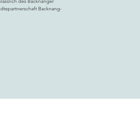
lässlich des Backnanger 
ädtepartnerschaft Backnang-