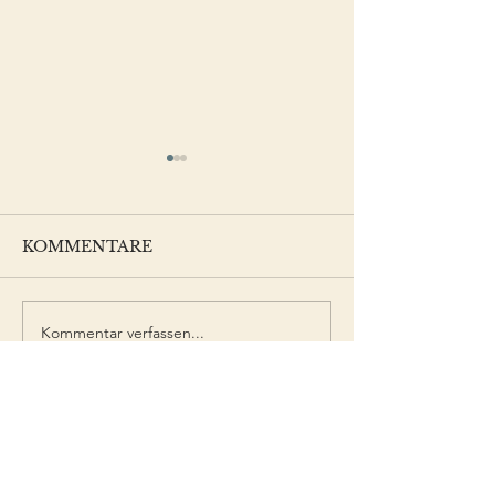
KOMMENTARE
Buchpreise verliehen
Kommentar verfassen...
Impressionen
Backnanger
Straßenfest
VEREIN